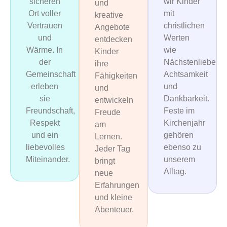
sicheren
wir Kinder
und
Ort voller
mit
kreative
Vertrauen
christlichen
Angebote
und
Werten
entdecken
Wärme. In
wie
Kinder
der
Nächstenliebe,
ihre
Gemeinschaft
Achtsamkeit
Fähigkeiten
erleben
und
und
sie
Dankbarkeit.
entwickeln
Freundschaft,
Feste im
Freude
Respekt
Kirchenjahr
am
und ein
gehören
Lernen.
liebevolles
ebenso zu
Jeder Tag
Miteinander.
unserem
bringt
Alltag.
neue
Erfahrungen
und kleine
Abenteuer.