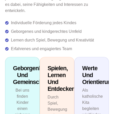
es dabei, seine Fähigkeiten und Interessen zu
entwickeln.
Individuelle Förderung jedes Kindes
Geborgenes und kindgerechtes Umfeld
Lernen durch Spiel, Bewegung und Kreativität
Erfahrenes und engagiertes Team
Geborgenheit
Spielen,
Werte
Und
Lernen
Und
Gemeinschaft
Und
Orientierun
Entdecken
Bei uns
Als
finden
katholische
Durch
Kinder
Kita
Spiel,
einen
begleiten
Bewegung