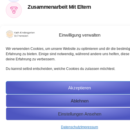
Zusammenarbeit Mit Eltern
Einwilligung verwalten
Wir verwenden Cookies, um unsere Website zu optimieren und dir die bestmög
Erfahrung zu bieten. Einige sind notwendig, während andere uns helfen, dies
🥇 Stimmen Von Eltern
deine Erfahrung zu verbessern.
Was Eltern Über
Du kannst selbst entscheiden, welche Cookies du zulassen möchtest.
Unsere Kita Sagen
Viele Familien vertrauen uns jeden Tag ihre Kinder an.
Akzeptieren
Die Rückmeldungen der Eltern zeigen, wie wichtig eine
Ablehnen
liebevolle Betreuung, Vertrauen und ein gutes
Miteinander in unserer Kita sind.
Einstellungen Ansehen
Alle Bewertungen Ansehen
Datenschutz
Impressum